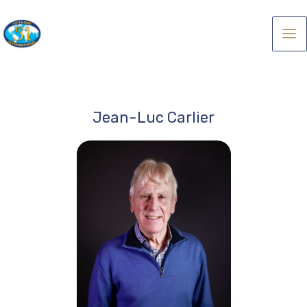
Aller
au
Ma
contenu
Me
Jean-Luc Carlier